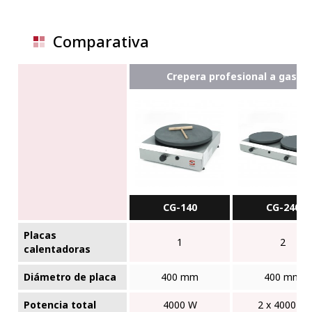
Comparativa
Crepera profesional a gas
CG-140
CG-240
Placas
1
2
calentadoras
Diámetro de placa
400 mm
400 mm
Potencia total
4000 W
2 x 4000 W