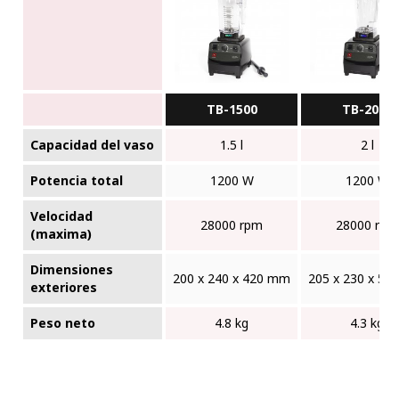
TB-1500
TB-2000
Capacidad del vaso
1.5 l
2 l
Potencia total
1200 W
1200 W
Velocidad
28000 rpm
28000 rpm
(maxima)
Dimensiones
200 x 240 x 420 mm
205 x 230 x 5
exteriores
Peso neto
4.8 kg
4.3 kg