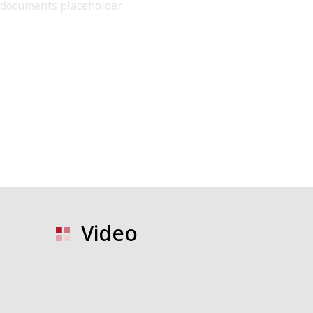
documents placeholder
Video
video placeholder