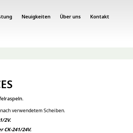
stung
Neuigkeiten
Über uns
Kontakt
CES
elraspeln.
e nach verwendetem Scheiben.
1/2V.
r CK-241/24V.