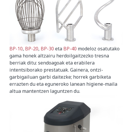
BP-10
,
BP-20
,
BP-30
eta
BP-40
modeloz osatutako
gama honek altzairu herdoilgaitzezko tresna
berriak ditu: sendoagoak eta erabilera
intentsiborako prestatuak. Gainera, ontzi-
garbigailuan garbi daitezke; horrek garbiketa
errazten du eta eguneroko lanean higiene-maila
altua mantentzen laguntzen du.