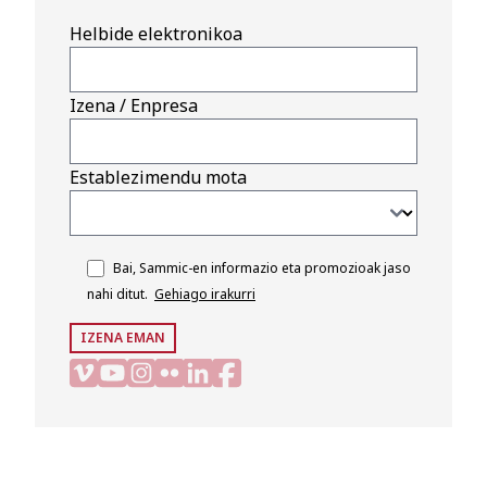
Helbide elektronikoa
Izena / Enpresa
Establezimendu mota
Bai, Sammic-en informazio eta promozioak jaso
nahi ditut.
Gehiago irakurri
IZENA EMAN