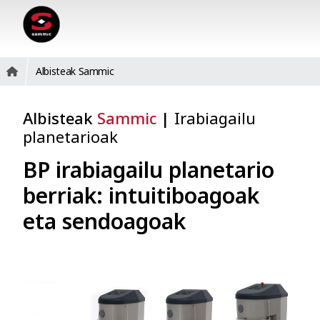
Albisteak Sammic
Albisteak
Sammic
|
Irabiagailu
planetarioak
BP irabiagailu planetario
berriak: intuitiboagoak
eta sendoagoak