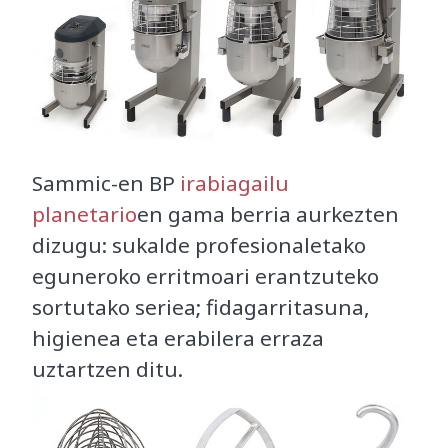
Sammic-en BP
irabiagailu
planetario
en gama berria aurkezten
dizugu: sukalde profesionaletako
eguneroko erritmoari erantzuteko
sortutako seriea; fidagarritasuna,
higienea eta erabilera erraza
uztartzen ditu.