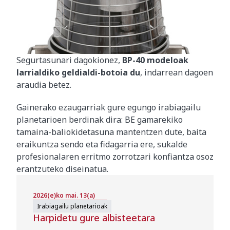
Segurtasunari dagokionez,
BP-40 modeloak
larrialdiko geldialdi-botoia du
, indarrean dagoen
araudia betez.
Gainerako ezaugarriak gure egungo irabiagailu
planetarioen berdinak dira: BE gamarekiko
tamaina-baliokidetasuna mantentzen dute, baita
eraikuntza sendo eta fidagarria ere, sukalde
profesionalaren erritmo zorrotzari konfiantza osoz
erantzuteko diseinatua.
2026(e)ko mai. 13(a)
Irabiagailu planetarioak
Harpidetu gure albisteetara