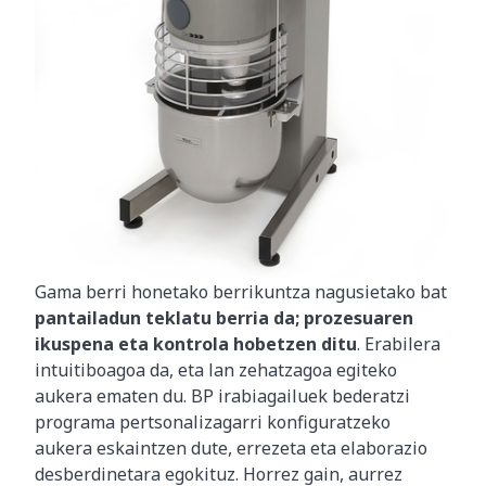
Gama berri honetako berrikuntza nagusietako bat
pantailadun teklatu berria da; prozesuaren
ikuspena eta kontrola hobetzen ditu
. Erabilera
intuitiboagoa da, eta lan zehatzagoa egiteko
aukera ematen du. BP irabiagailuek bederatzi
programa pertsonalizagarri konfiguratzeko
aukera eskaintzen dute, errezeta eta elaborazio
desberdinetara egokituz. Horrez gain, aurrez