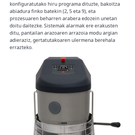
konfiguratutako hiru programa dituzte, bakoitza
abiadura finko batekin (2, 5 eta 9), eta
prozesuaren beharren arabera edozein unetan
doitu daitezke. Sistemak alarmak ere erakusten
ditu, pantailan arazoaren arrazoia modu argian
adieraziz, gertatutakoaren ulermena berehala
errazteko.