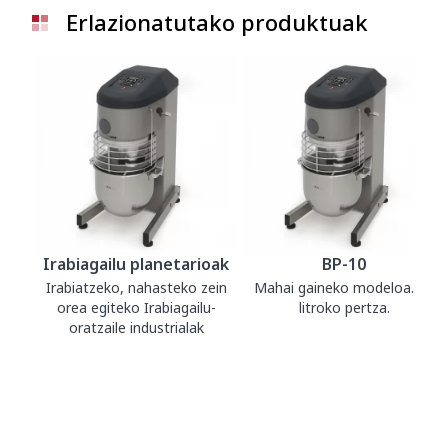
Erlazionatutako produktuak
Irabiagailu planetarioak
BP-10
Irabiatzeko, nahasteko zein
Mahai gaineko modeloa. 10
orea egiteko Irabiagailu-
litroko pertza.
oratzaile industrialak