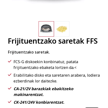
Frijituentzako saretak FFS
Frijituentzako saretak.
FCS-G diskoekin konbinatuz, patata
frijituentzako ebaketa lortzen da.<
Erabilitako disko eta saretaren arabera, lodiera
ezberdinak lor daitezke.
CA-21/2V barazkiak ebakitzeko
makinarentzat.
CK-241/24V konbiarentzat.