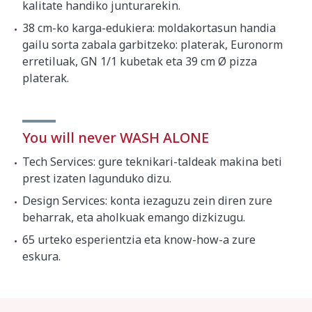
kalitate handiko junturarekin.
38 cm-ko karga-edukiera: moldakortasun handia
gailu sorta zabala garbitzeko: platerak, Euronorm
erretiluak, GN 1/1 kubetak eta 39 cm Ø pizza
platerak.
You will never WASH ALONE
Tech Services: gure teknikari-taldeak makina beti
prest izaten lagunduko dizu.
Design Services: konta iezaguzu zein diren zure
beharrak, eta aholkuak emango dizkizugu.
65 urteko esperientzia eta know-how-a zure
eskura.