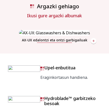
Argazki gehiago
Ikusi gure argazki albumak
AX-UX edalontzi eta ontzi garbigailuak
Upel-enbutitua
Eraginkortasun handiena.
Hydroblade™ garbitzeko
besoak