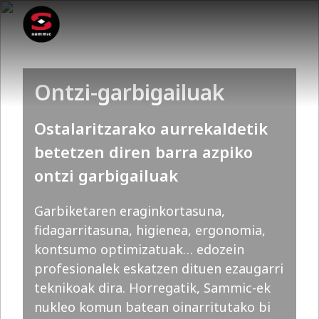
Ontzi-garbigailuak
Ostalaritzarako aurrekaldetik
betetzen diren barra azpiko
ontzi garbigailuak
Garbiketaren eraginkortasuna,
fidagarritasuna, higienea, ergonomia,
kontsumo optimizatuak… edozein
profesionalek eskatzen dituen ezaugarri
teknikoak dira. Horregatik, Sammic-ek
nukleo komun batean oinarritutako bi