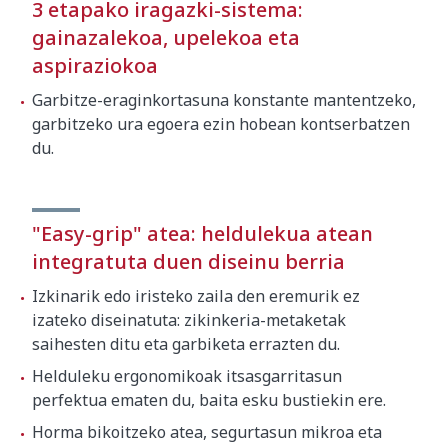
3 etapako iragazki-sistema:
gainazalekoa, upelekoa eta
aspiraziokoa
Garbitze-eraginkortasuna konstante mantentzeko,
garbitzeko ura egoera ezin hobean kontserbatzen
du.
"Easy-grip" atea: heldulekua atean
integratuta duen diseinu berria
Izkinarik edo iristeko zaila den eremurik ez
izateko diseinatuta: zikinkeria-metaketak
saihesten ditu eta garbiketa errazten du.
Helduleku ergonomikoak itsasgarritasun
perfektua ematen du, baita esku bustiekin ere.
Horma bikoitzeko atea, segurtasun mikroa eta