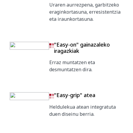
Uraren aurrezpena, garbitzeko
eraginkortasuna, erresistentzia
eta iraunkortasuna.
"Easy-on" gainazaleko
iragazkiak
Erraz muntatzen eta
desmuntatzen dira.
"Easy-grip" atea
Heldulekua atean integratuta
duen diseinu berria.