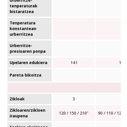
Urberritze-
✓
tenperaturak
bistaratzea
Tenperatura
konstantean
urberritzea
Urberritze-
presioaren ponpa
Upelaren edukiera
14 l
14 l
Pareta bikoitza
Zikloak
3
6
Zikloaren/zikloen
120 / 150 / 210"
90 / 110 / 120 /
iraupena