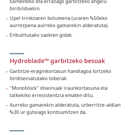
saihesteko eta errazago garbitzeko angelu
biribilduekin.
Upel trinkoaren bolumena (uraren %50eko
aurrezpena aurreko gamarekin alderatuta).
Enbutitutako saskien gidak.
Hydroblade™ garbitzeko besoak
Garbitze-eraginkortasun handiagoa lortzeko
birdiseinatutako toberak.
"Monoblock" diseinuak iraunkortasuna eta
talkekiko erresistentzia ematen ditu.
Aurreko gamarekin alderatuta, urberritze-aldian
%30 ur gutxiago kontsumitzen da.