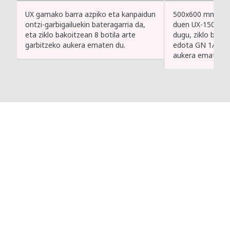
UX gamako barra azpiko eta kanpaidun
500x600 mm-ko s
ontzi-garbigailuekin bateragarria da,
duen UX-150 kapo
eta ziklo bakoitzean 8 botila arte
dugu, ziklo bako
garbitzeko aukera ematen du.
edota GN 1/1 err
aukera ematen d