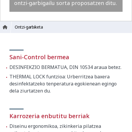
ontzi-garbigailu sorta proposatzen ditu.
Ontzi-garbiketa
Sani-Control bermea
DESINFEKZIO BERMATUA, DIN 10534 araua betez.
THERMAL LOCK funtzioa: Urberritzea baxera
desinfektatzeko tenperatura egokienean egingo
dela ziurtatzen du.
Karrozeria enbutitu berriak
Diseinu ergonomikoa, zikinkeria pilatzea