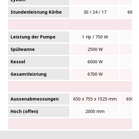
Stundenleistung Körbe
30 / 24 / 17
60 / 4
Leistung der Pumpe
1 Hp / 750 W
1
Spülwanne
2500 W
Kessel
6000 W
Gesamtleistung
6700 W
Aussenabmessungen
650 x 755 x 1525 mm
650 x
Hoch (offen)
2000 mm