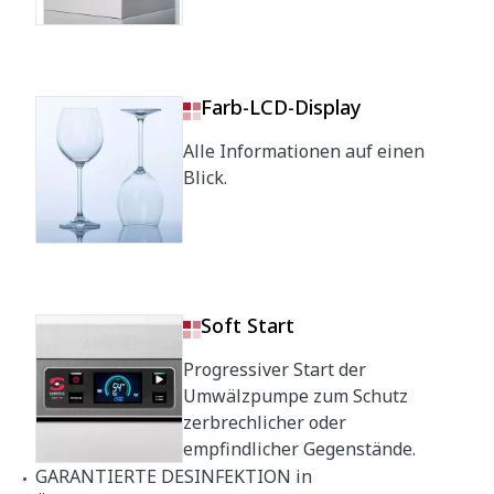
Reinigungstemperatur
55ºC
Klarspültemperatur
87ºC
Farb-LCD-Display
Geräuschpetel (1 m. Abstand)
<70 dB(A)
Alle Informationen auf einen
Blick.
Crated dimensions
760 x 860 x 1530 mm
Bruttogewicht
146 kg
Soft Start
Progressiver Start der
Umwälzpumpe zum Schutz
zerbrechlicher oder
empfindlicher Gegenstände.
GARANTIERTE DESINFEKTION in