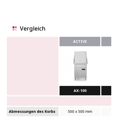
Vergleich
ACTIVE
AX-100
Abmessungen des Korbs
500 x 500 mm
50