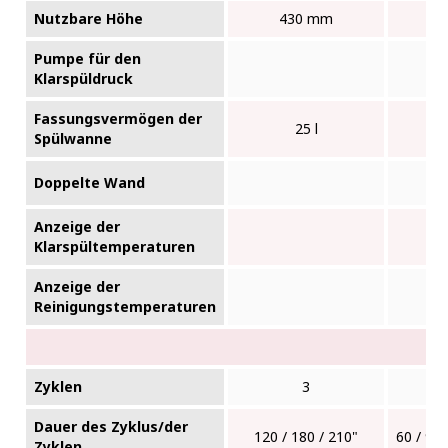
Nutzbare Höhe
430 mm
Pumpe für den
Klarspüldruck
Fassungsvermögen der
25 l
Spülwanne
Doppelte Wand
Anzeige der
Klarspültemperaturen
Anzeige der
Reinigungstemperaturen
Zyklen
3
Dauer des Zyklus/der
120 / 180 / 210"
60 / 90 
Zyklen