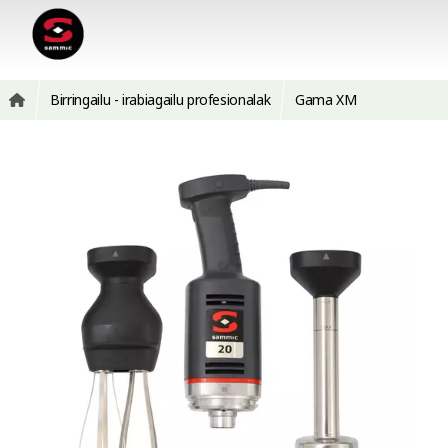
Birringailu - irabiagailu profesionalak
Gama XM