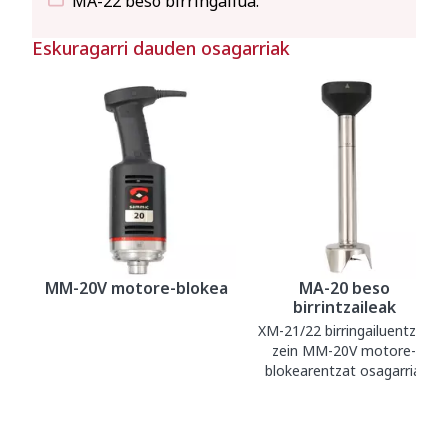
MA-22 beso birringailua.
Eskuragarri dauden osagarriak
MM-20V motore-blokea
MA-20 beso
birrintzaileak
XM-21/22 birringailuentzat
zein MM-20V motore-
blokearentzat osagarria.