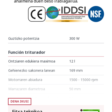
ahalmena duen beso irabiagailua.
Guztizko potentzia
300 W
Función triturador
Ontziaren edukiera maximoa
12 l
Gehienezko sakonera lanean
169 mm
Motorraren abiadura
1500 - 15000 rpm
Marrazaren diametroa
50 mm
Marrazaren estalkiaren diametroa
82 mm
DENA IKUSI
Birringailuaren besoaren luzera
250 mm
Fitxa teknikoa