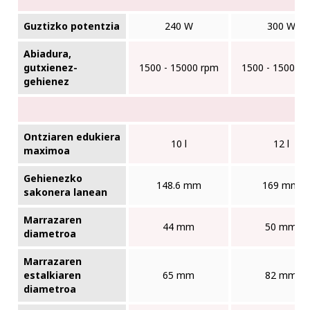
Guztizko potentzia
240 W
300 W
Abiadura,
gutxienez-
1500 - 15000 rpm
1500 - 15000 
gehienez
Ontziaren edukiera
10 l
12 l
maximoa
Gehienezko
148.6 mm
169 mm
sakonera lanean
Marrazaren
44 mm
50 mm
diametroa
Marrazaren
estalkiaren
65 mm
82 mm
diametroa