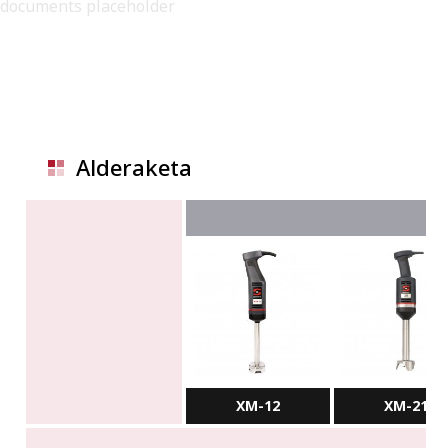
documents placeholder
Alderaketa
XM-12
XM-21