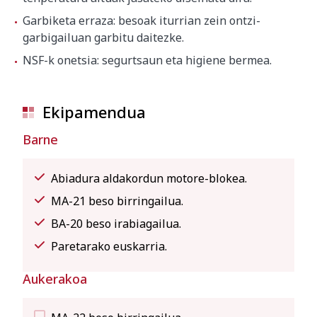
Garbiketa erraza: besoak iturrian zein ontzi-
garbigailuan garbitu daitezke.
NSF-k onetsia: segurtsaun eta higiene bermea.
Ekipamendua
Barne
Abiadura aldakordun motore-blokea.
MA-21 beso birringailua.
BA-20 beso irabiagailua.
Paretarako euskarria.
Aukerakoa