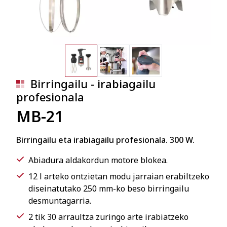
Birringailu - irabiagailu
profesionala
MB-21
Birringailu eta irabiagailu profesionala. 300 W.
Abiadura aldakordun motore blokea.
12 l arteko ontzietan modu jarraian erabiltzeko
diseinatutako 250 mm-ko beso birringailu
desmuntagarria.
2 tik 30 arraultza zuringo arte irabiatzeko