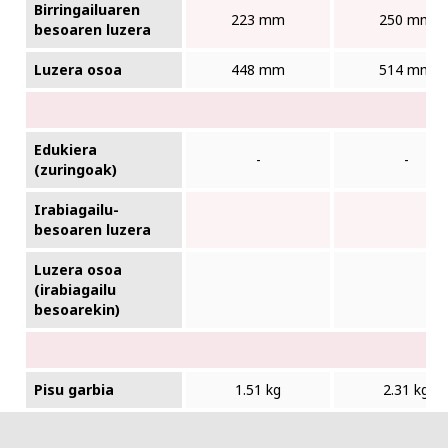
Birringailuaren
223 mm
250 mm
besoaren luzera
Luzera osoa
448 mm
514 mm
Edukiera
-
-
(zuringoak)
Irabiagailu-
besoaren luzera
Luzera osoa
(irabiagailu
besoarekin)
Pisu garbia
1.51 kg
2.31 kg