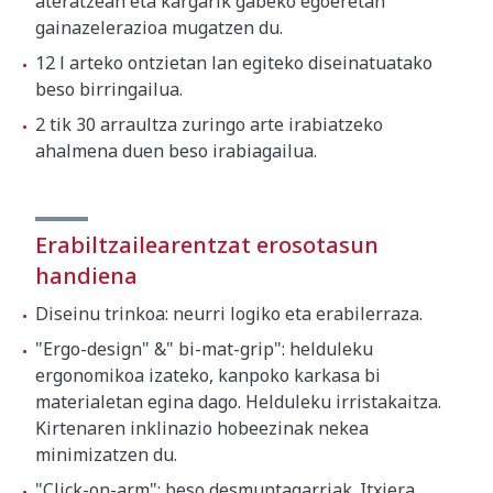
ateratzean eta kargarik gabeko egoeretan
440 x 375 x 105 mm
gainazelerazioa mugatzen du.
Pisu gordina
3.8 kg
12 l arteko ontzietan lan egiteko diseinatuatako
beso birringailua.
2 tik 30 arraultza zuringo arte irabiatzeko
ahalmena duen beso irabiagailua.
Erabiltzailearentzat erosotasun
handiena
Diseinu trinkoa: neurri logiko eta erabilerraza.
"Ergo-design" &" bi-mat-grip": helduleku
ergonomikoa izateko, kanpoko karkasa bi
materialetan egina dago. Helduleku irristakaitza.
Kirtenaren inklinazio hobeezinak nekea
minimizatzen du.
"Click-on-arm": beso desmuntagarriak. Itxiera