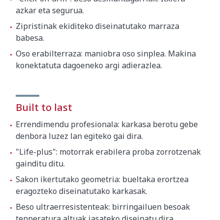
azkar eta segurua.
Zipristinak ekiditeko diseinatutako marraza
babesa.
Oso erabilterraza: maniobra oso sinplea. Makina
konektatuta dagoeneko argi adierazlea.
Built to last
Errendimendu profesionala: karkasa berotu gebe
denbora luzez lan egiteko gai dira.
"Life-plus": motorrak erabilera proba zorrotzenak
gainditu ditu.
Sakon ikertutako geometria: bueltaka erortzea
eragozteko diseinatutako karkasak.
Beso ultraerresistenteak: birringailuen besoak
tenperatura altuak jasateko diseinatu dira.