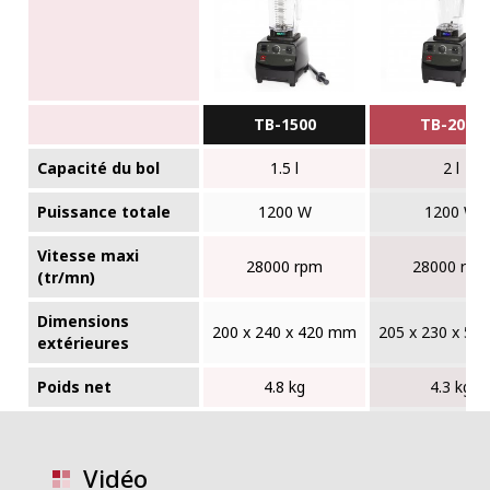
TB-1500
TB-2000
Capacité du bol
1.5 l
2 l
Puissance totale
1200 W
1200 W
Vitesse maxi
28000 rpm
28000 rpm
(tr/mn)
Dimensions
200 x 240 x 420 mm
205 x 230 x 5
extérieures
Poids net
4.8 kg
4.3 kg
Vidéo