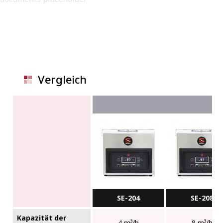
Vergleich
SE-204
SE-208
Kapazität der
4 m³/h
8 m³/h