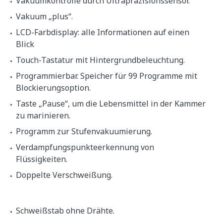
Vakuumkontrolle durch Ultrapräzisionssensor.
Hohe
448 mm
Vakuum „plus“.
LCD-Farbdisplay: alle Informationen auf einen
Blick
Nettogewicht
50.8 kg
Touch-Tastatur mit Hintergrundbeleuchtung.
Programmierbar. Speicher für 99 Programme mit
Geräuschpetel (1 m. Abstand)
75 dB(A)
Blockierungsoption.
Grundgeräusch
32 dB(A)
Taste „Pause“, um die Lebensmittel in der Kammer
zu marinieren.
Crated dimensions
Programm zur Stufenvakuumierung.
600 x 600 x 610 mm
Verdampfungspunkteerkennung von
Flüssigkeiten.
Bruttogewicht
59.2 kg
Doppelte Verschweißung.
Schweißstab ohne Drähte.