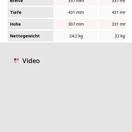
Breite
337 mm
337 mm
Tiefe
431 mm
431 mm
Hohe
307 mm
331 mm
Nettogewicht
24.2 kg
32 kg
Video
video placeholder