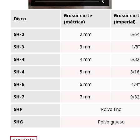
Grosor corte
Grosor cort
Disco
(métrica)
(imperial)
SH-2
2 mm
5/64
SH-3
3 mm
1/8"
SH-4
4 mm
5/32
SH-4
5 mm
3/16
SH-6
6 mm
1/4"
SH-7
7 mm
9/32
SHF
Polvo fino
SHG
Polvo grueso