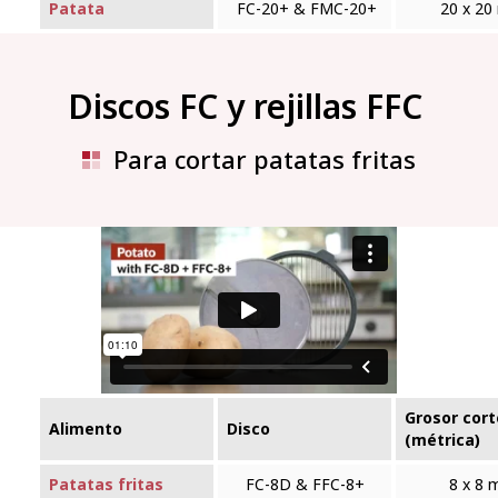
Patata
FC-20+ & FMC‑20+
20 x 2
Discos FC y rejillas FFC
Para cortar patatas fritas
Grosor cort
Alimento
Disco
(métrica)
Patatas fritas
FC-8D & FFC‑8+
8 x 8