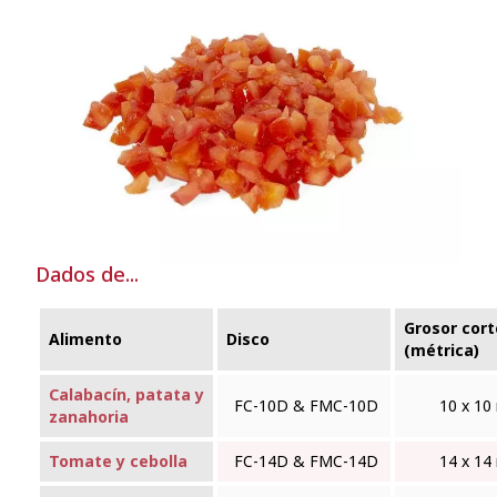
Dados de...
Grosor cort
Alimento
Disco
(métrica)
Calabacín, patata y
FC-10D & FMC‑10D
10 x 1
zanahoria
Tomate y cebolla
FC-14D & FMC‑14D
14 x 1