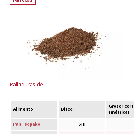
SABER MÁS
Ralladuras de...
Grosor cort
Alimento
Disco
(métrica)
Pan "sopako"
SHF