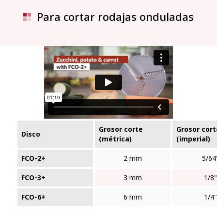
Para cortar rodajas onduladas
Grosor corte
Grosor cort
Disco
(métrica)
(imperial)
FCO‑2+
2 mm
5/64
FCO‑3+
3 mm
1/8"
FCO‑6+
6 mm
1/4"