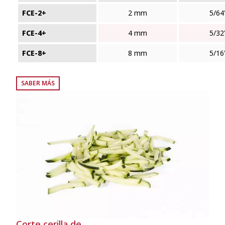
FCE-2+
2 mm
5/64
FCE-4+
4 mm
5/32
FCE-8+
8 mm
5/16
SABER MÁS
Corte cerilla de...