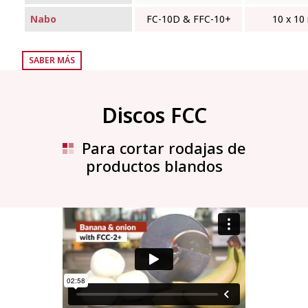
Nabo
FC-10D & FFC‑10+
10 x 1
SABER MÁS
Discos FCC
Para cortar rodajas de
productos blandos