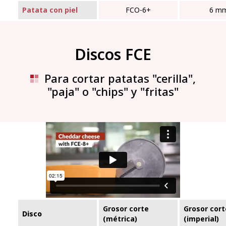
Patata con piel
FCO‑6+
6 m
Discos FCE
Para cortar patatas "cerilla",
"paja" o "chips" y "fritas"
Grosor corte
Grosor cort
Disco
(métrica)
(imperial)