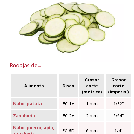
Rodajas de...
Grosor
Grosor
Alimento
Disco
corte
corte
(métrica)
(imperial)
Nabo, patata
FC‑1+
1 mm
1/32"
Zanahoria
FC‑2+
2 mm
5/64"
Nabo, puerro, apio,
FC‑6D
6 mm
1/4"
zanahoria