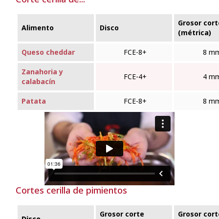
Grosor cort
Alimento
Disco
(métrica)
Queso cheddar
FCE‑8+
8 m
Zanahoria y
FCE‑4+
4 m
calabacín
Patata
FCE‑8+
8 m
Cortes cerilla de pimientos
Grosor corte
Grosor cort
Disco