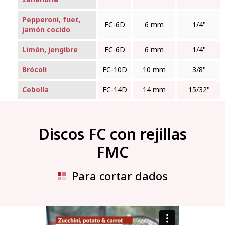
Pepperoni, fuet,
FC‑6D
6 mm
1/4"
jamón cocido
Limón, jengibre
FC‑6D
6 mm
1/4"
Brócoli
FC‑10D
10 mm
3/8"
Cebolla
FC‑14D
14 mm
15/32"
Discos FC con rejillas
FMC
Para cortar dados