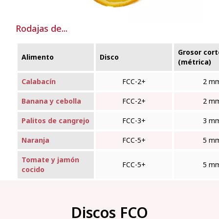
Rodajas de...
Grosor cort
Alimento
Disco
(métrica)
Calabacín
FCC-2+
2 m
Banana y cebolla
FCC-2+
2 m
Palitos de cangrejo
FCC-3+
3 m
Naranja
FCC-5+
5 m
Tomate y jamón
FCC-5+
5 m
cocido
Discos FCO