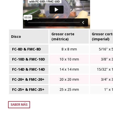
Grosor corte
Grosor cort
Disco
(métrica)
(imperial)
FC-8D & FMC-8D
8 x 8 mm
5/16" x 
FC-10D & FMC-10D
10 x 10 mm
3/8" x 
FC-14D & FMC-14D
14 x 14 mm
15/32" x 
FC-20+ & FMC-20+
20 x 20 mm
3/4" x 
FC-25+ & FMC-25+
25 x 25 mm
1" x 
SABER MÁS