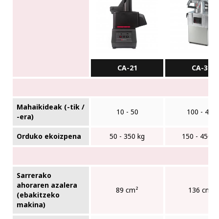
CA-21
CA-31
Mahaikideak (-tik /
10 - 50
100 - 450
-era)
Orduko ekoizpena
50 - 350 kg
150 - 450 k
Sarrerako
ahoraren azalera
89 cm²
136 cm²
(ebakitzeko
makina)