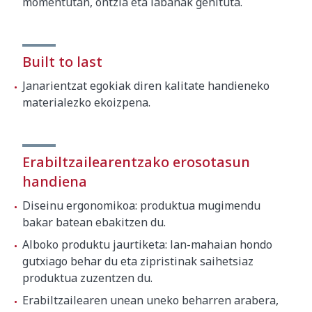
momentutan, ontzia eta labanak gehituta.
Built to last
Janarientzat egokiak diren kalitate handieneko
materialezko ekoizpena.
Erabiltzailearentzako erosotasun
handiena
Diseinu ergonomikoa: produktua mugimendu
bakar batean ebakitzen du.
Alboko produktu jaurtiketa: lan-mahaian hondo
gutxiago behar du eta zipristinak saihetsiaz
produktua zuzentzen du.
Erabiltzailearen unean uneko beharren arabera,