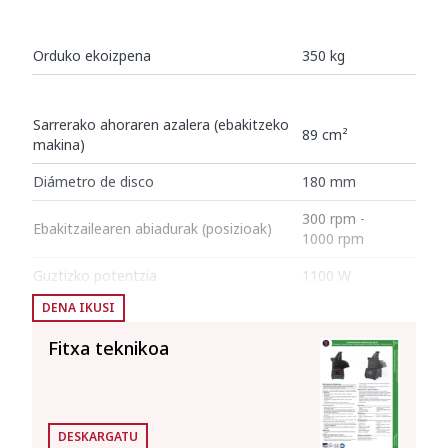
Orduko ekoizpena
350 kg
Sarrerako ahoraren azalera (ebakitzeko
89 cm²
makina)
Diámetro de disco
180 mm
300 rpm -
Ebakitzailearen abiadurak (posizioak)
1000 rpm
Guztizko potentzia
1100 W
DENA IKUSI
Kanpoko neurriak
Fitxa teknikoa
Zabalera
378 mm
Hondoa
309 mm
DESKARGATU
Altuera
533 mm