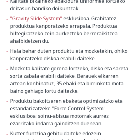
Kalitate bikaineko ebakidura uniformea lortzeko
doitasun handiko doikuntzak.
"Gravity Slide System"
esklusiboa. Grabitatez
produktua kanporatzeko arrapala. Produktua
biltegiratzeko zein aurkezteko berreraikitzea
ahalbidetzen du.
Hala behar duten produktu eta mozketekin, ohiko
kanporatzeko diskoa erabili daiteke.
Mozketa kalitate gorena lortzeko, disko eta sareta
sorta zabala erabili daiteke. Berauek elkarren
artean konbinatuz, 35 ebaki eta birrinketa mota
baino gehiago lortu daitezke.
Produktu bakoitzaren ebaketa optimizatzko eta
estandarizatzeko "Force Control System"
esklusiboa: soinu-abisua motorrak aurrez
ezarritako indarra gainditzen duenean.
Kutter funtzioa gehitu daiteke edozein