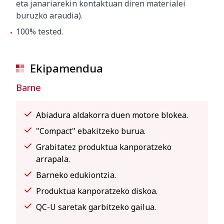
eta janariarekin kontaktuan diren materialei
buruzko araudia).
100% tested.
Ekipamendua
Barne
Abiadura aldakorra duen motore blokea.
"Compact" ebakitzeko burua.
Grabitatez produktua kanporatzeko
arrapala.
Barneko edukiontzia.
Produktua kanporatzeko diskoa.
QC-U saretak garbitzeko gailua.