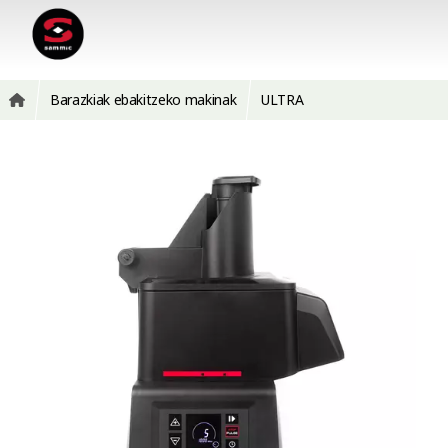
Barazkiak ebakitzeko makinak
ULTRA