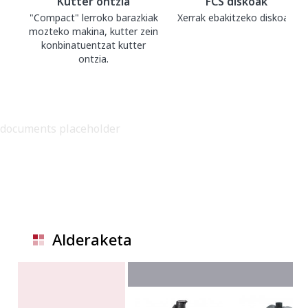
Kutter ontzia
FCS diskoak
"Compact" lerroko barazkiak
Xerrak ebakitzeko diskoak.
mozteko makina, kutter zein
konbinatuentzat kutter
ontzia.
documents placeholder
Alderaketa