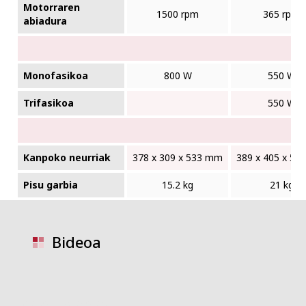
Motorraren
1500 rpm
365 rpm
abiadura
Monofasikoa
800 W
550 W
Trifasikoa
550 W
Kanpoko neurriak
378 x 309 x 533 mm
389 x 405 x 5
Pisu garbia
15.2 kg
21 kg
Bideoa
video placeholder