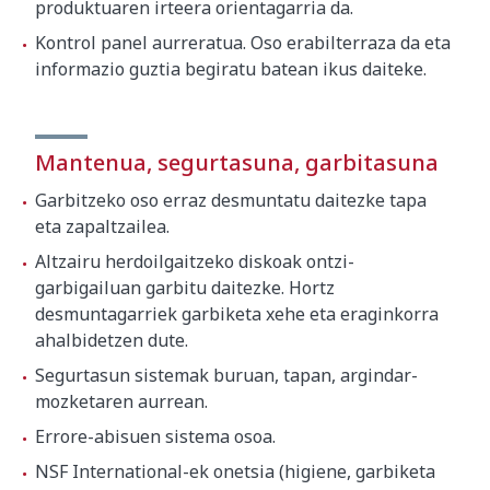
produktuaren irteera orientagarria da.
Kontrol panel aurreratua. Oso erabilterraza da eta
informazio guztia begiratu batean ikus daiteke.
Mantenua, segurtasuna, garbitasuna
Garbitzeko oso erraz desmuntatu daitezke tapa
eta zapaltzailea.
Altzairu herdoilgaitzeko diskoak ontzi-
garbigailuan garbitu daitezke. Hortz
desmuntagarriek garbiketa xehe eta eraginkorra
ahalbidetzen dute.
Segurtasun sistemak buruan, tapan, argindar-
mozketaren aurrean.
Errore-abisuen sistema osoa.
NSF International-ek onetsia (higiene, garbiketa