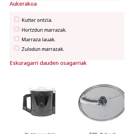
Aukerakoa
Kutter ontzia.
Hortzdun marrazak.
Marraza lauak.
Zulodun marrazak.
Eskuragarri dauden osagarriak