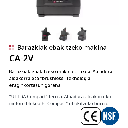
Barazkiak ebakitzeko makina
CA-2V
Barazkiak ebakitzeko makina trinkoa. Abiadura
aldakorra eta "brushless" teknologia:
eraginkortasun gorena.
"ULTRA Compact" lerroa. Abiadura aldakorreko
motore blokea + "Compact" ebakitzeko burua.