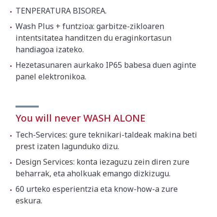
TENPERATURA BISOREA.
Wash Plus + funtzioa: garbitze-zikloaren
intentsitatea handitzen du eraginkortasun
handiagoa izateko.
Hezetasunaren aurkako IP65 babesa duen aginte
panel elektronikoa.
You will never WASH ALONE
Tech-Services: gure teknikari-taldeak makina beti
prest izaten lagunduko dizu.
Design Services: konta iezaguzu zein diren zure
beharrak, eta aholkuak emango dizkizugu.
60 urteko esperientzia eta know-how-a zure
eskura.