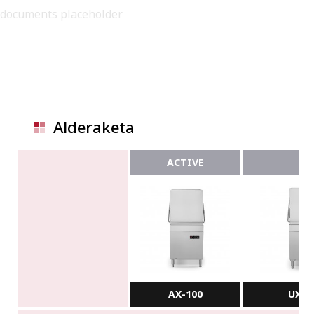
documents placeholder
Alderaketa
ACTIVE
AX-100
UX-1