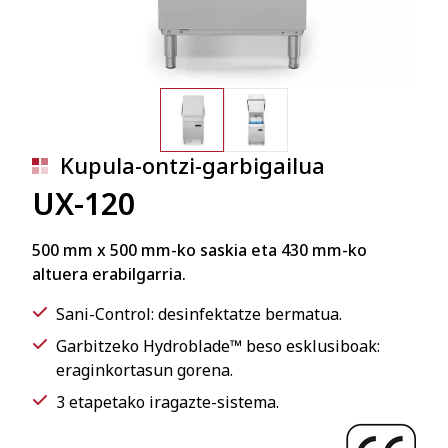
Kupula-ontzi-garbigailua
UX-120
500 mm x 500 mm-ko saskia eta 430 mm-ko
altuera erabilgarria.
Sani-Control: desinfektatze bermatua.
Garbitzeko Hydroblade™ beso esklusiboak:
eraginkortasun gorena.
3 etapetako iragazte-sistema.