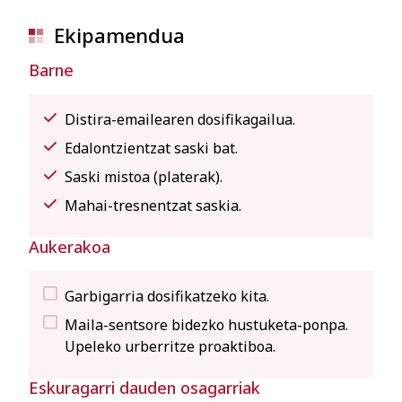
Ekipamendua
Barne
Distira-emailearen dosifikagailua.
Edalontzientzat saski bat.
Saski mistoa (platerak).
Mahai-tresnentzat saskia.
Aukerakoa
Garbigarria dosifikatzeko kita.
Maila-sentsore bidezko hustuketa-ponpa.
Upeleko urberritze proaktiboa.
Eskuragarri dauden osagarriak