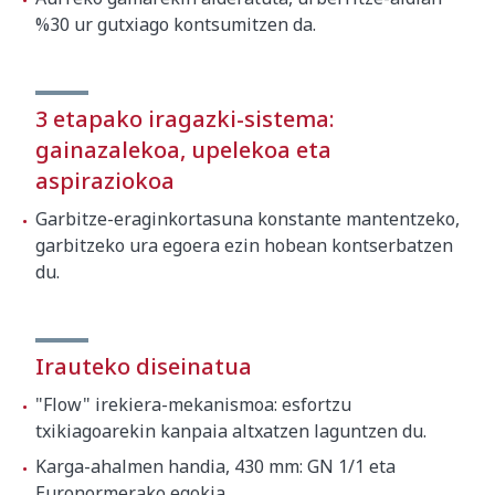
%30 ur gutxiago kontsumitzen da.
3 etapako iragazki-sistema:
gainazalekoa, upelekoa eta
aspiraziokoa
Garbitze-eraginkortasuna konstante mantentzeko,
garbitzeko ura egoera ezin hobean kontserbatzen
du.
Irauteko diseinatua
"Flow" irekiera-mekanismoa: esfortzu
txikiagoarekin kanpaia altxatzen laguntzen du.
Karga-ahalmen handia, 430 mm: GN 1/1 eta
Euronormerako egokia.