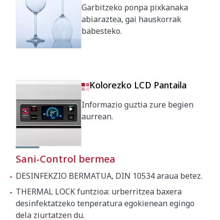
Zarata maila 1m-ra
<70 dB(A)
Garbitzeko ponpa pixkanaka
abiaraztea, gai hauskorrak
Enbalajearen neurriak
babesteko.
760 x 860 x 1530 mm
Pisu gordina
115 kg
Kolorezko LCD Pantaila
Informazio guztia zure begien
aurrean.
Sani-Control bermea
DESINFEKZIO BERMATUA, DIN 10534 araua betez.
THERMAL LOCK funtzioa: urberritzea baxera
desinfektatzeko tenperatura egokienean egingo
dela ziurtatzen du.