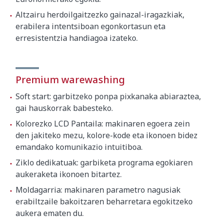
Altzairu herdoilgaitzezko gainazal-iragazkiak,
erabilera intentsiboan egonkortasun eta
erresistentzia handiagoa izateko.
Premium warewashing
Soft start: garbitzeko ponpa pixkanaka abiaraztea,
gai hauskorrak babesteko.
Kolorezko LCD Pantaila: makinaren egoera zein
den jakiteko mezu, kolore-kode eta ikonoen bidez
emandako komunikazio intuitiboa.
Ziklo dedikatuak: garbiketa programa egokiaren
aukeraketa ikonoen bitartez.
Moldagarria: makinaren parametro nagusiak
erabiltzaile bakoitzaren beharretara egokitzeko
aukera ematen du.