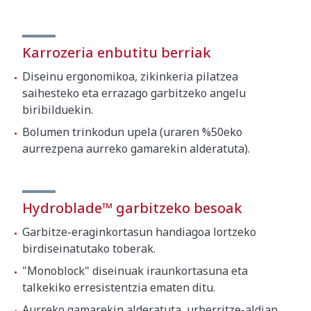
Karrozeria enbutitu berriak
Diseinu ergonomikoa, zikinkeria pilatzea
saihesteko eta errazago garbitzeko angelu
biribilduekin.
Bolumen trinkodun upela (uraren %50eko
aurrezpena aurreko gamarekin alderatuta).
Hydroblade™ garbitzeko besoak
Garbitze-eraginkortasun handiagoa lortzeko
birdiseinatutako toberak.
"Monoblock" diseinuak iraunkortasuna eta
talkekiko erresistentzia ematen ditu.
Aurreko gamarekin alderatuta, urberritze-aldian