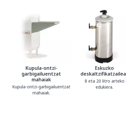
Kupula-ontzi-
Eskuzko
garbigailuentzat
deskaltzifikatzaileak
mahaiak
8 eta 20 litro arteko
Kupula-ontzi-garbigailuentzat
edukiera.
mahaiak.