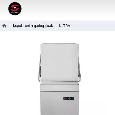
Kupula-ontzi-garbigailuak
ULTRA