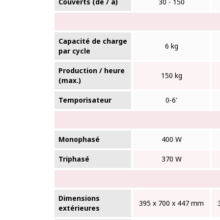
Couverts (de / à)
30 - 150
Capacité de charge
6 kg
par cycle
Production / heure
150 kg
(max.)
Temporisateur
0-6'
Monophasé
400 W
Triphasé
370 W
Dimensions
395 x 700 x 447 mm
extérieures