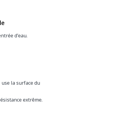
le
entrée d'eau.
e
 x 420 mm
 use la surface du
résistance extrême.