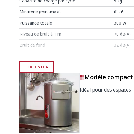
Capacité de charge par cycle
5 kg
Minuterie (mini-maxi)
0' - 6'
Puissance totale
300 W
Niveau de bruit à 1 m
70 dB(A)
Bruit de fond
32 dB(A)
Dimensions extérieures
TOUT VOIR
Largeur
333 mm
Modèle compact
Profondeur
367 mm
Idéal pour des espaces r
Hauteur
490 mm
Dimensions extérieures avec socle
Largeur avec socle
425 mm
Profondeur avec socle
555 mm