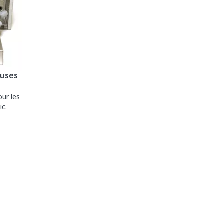
euses
our les
c.