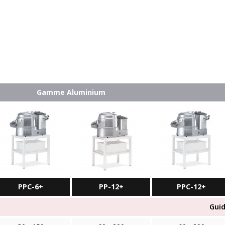
Gamme Aluminium
PPC-6+
PP-12+
PPC-12+
Guid