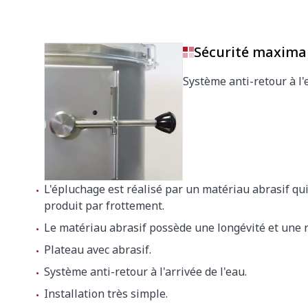
Hauteur avec socle
965 mm
Sécurité maxima
Vitesse du plateau
300 rpm
Système anti-retour à l'
Poids net
15.5 kg
Dimensions extérieures de la machine emballé
570 x 420
L'épluchage est réalisé par un matériau abrasif qui
produit par frottement.
Poid brut
18.5 kg
Le matériau abrasif possède une longévité et une 
Plateau avec abrasif.
Système anti-retour à l'arrivée de l'eau.
Installation très simple.