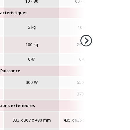
10 - 80
60 - 200
100 
actéristiques
5 kg
10 kg
20
100 kg
240 kg
480
0-6'
0-6'
0-
Puissance
300 W
550 W
55
370 W
55
ions extérieures
333 x 367 x 490 mm
435 x 635 x 668 mm
433 x 635