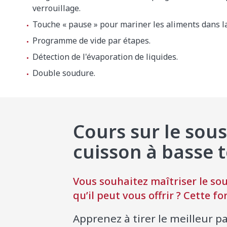
verrouillage.
Touche « pause » pour mariner les aliments dans l
Poids net
360 kg
Programme de vide par étapes.
Détection de l'évaporation de liquides.
Niveau de bruit à 1 m
75 dB(A)
Double soudure.
Bruit de fond
32 dB(A)
Dimensions extérieures de la machine emballé
Cours sur le sous
1720 x 980
cuisson à basse 
Vous souhaitez maîtriser le sou
qu’il peut vous offrir ? Cette f
Apprenez à tirer le meilleur pa