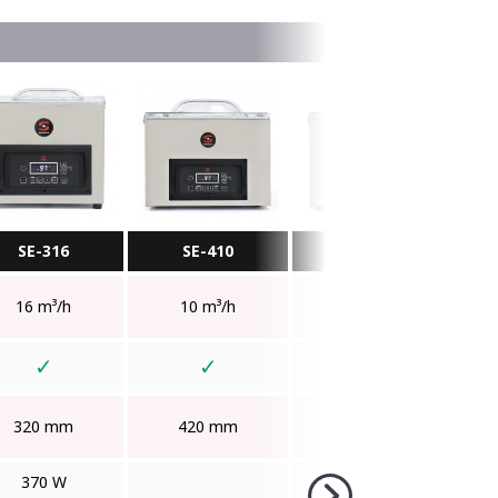
SE-316
SE-410
SE-416
16 m³/h
10 m³/h
16 m³/h
✓
✓
✓
320 mm
420 mm
420 mm
370 W
550 W