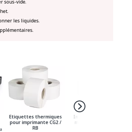
r sous-vide.
het.
nner les liquides.
upplémentaires.
Etiquettes thermiques
Imprimante RB pour
pour imprimante CG2 /
machine à emballer
RB
sous-vide SU
la