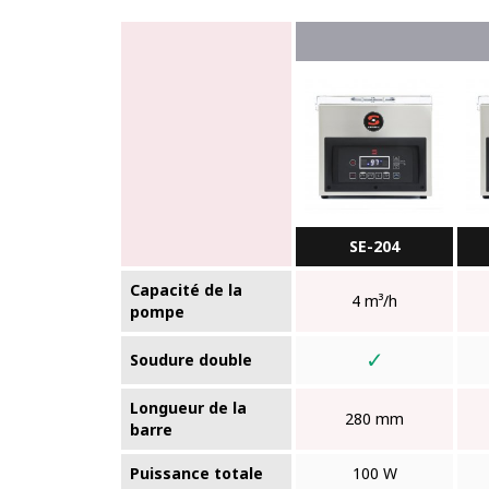
SE-204
Capacité de la
4 m³/h
pompe
✓
Soudure double
Longueur de la
280 mm
barre
Puissance totale
100 W