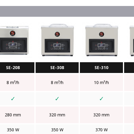
SE-208
SE-308
SE-310
8 m³/h
8 m³/h
10 m³/h
✓
✓
✓
280 mm
320 mm
320 mm
350 W
350 W
370 W