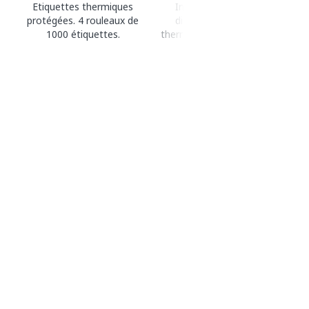
Etiquettes thermiques
Imprimante thermique
protégées. 4 rouleaux de
directe ou de transfert
1000 étiquettes.
thermique pour imprimer des
étiquettes.