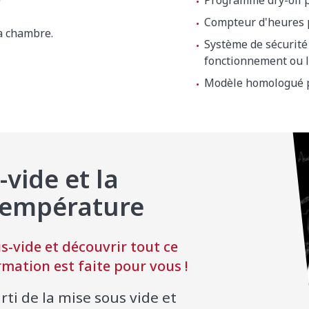
Programme dry-oil p
Compteur d'heures p
a chambre.
Système de sécurité
fonctionnement ou l
Modèle homologué p
e
-vide et la
 x 1280 mm
température
s-vide et découvrir tout ce
ormation est faite pour vous !
rti de la mise sous vide et