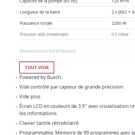
Capacité de la pompe (60 Hz)
120 m³/h
Longueur de la barre
2 x (662 + 
Puissance totale
2200 W
Pression vide (maximale)
0.5 mbar
Dimensions intérieures
Largeur
662 mm
TOUT VOIR
Profondeur
656 mm
Powered by Busch.
Hauteur
205 mm
Vide contrôlé par capteur de grande précision.
Vide plus.
Dimensions extérieures
Écran LCD en couleurs de 3,9'' avec visualisation 
Largeur
1640 mm
les informations.
Clavier tactile rétroéclairé.
Profondeur
874 mm
Programmable. Mémoire de 99 programmes avec o
Hauteur
1370 mm