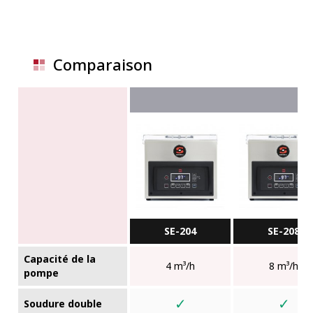
Comparaison
SE-204
SE-208
Capacité de la
4 m³/h
8 m³/h
pompe
✓
✓
Soudure double