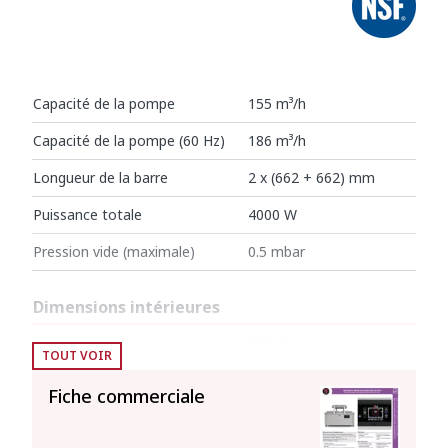
Capacité de la pompe
155 m³/h
Capacité de la pompe (60 Hz)
186 m³/h
Longueur de la barre
2 x (662 + 662) mm
Puissance totale
4000 W
Pression vide (maximale)
0.5 mbar
Dimensions intérieures
Largeur
662 mm
TOUT VOIR
Profondeur
656 mm
Fiche commerciale
Hauteur
205 mm