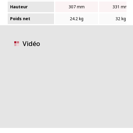
Hauteur
307 mm
331 mm
Poids net
24.2 kg
32 kg
Vidéo
video placeholder