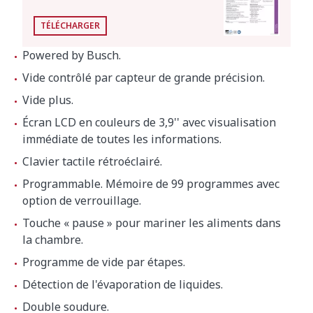
Dimensions extérieures
TÉLÉCHARGER
Largeur
1640 mm
Powered by Busch.
Profondeur
874 mm
Vide contrôlé par capteur de grande précision.
Hauteur
1370 mm
Vide plus.
Écran LCD en couleurs de 3,9'' avec visualisation
immédiate de toutes les informations.
Poids net
400 kg
Clavier tactile rétroéclairé.
Programmable. Mémoire de 99 programmes avec
Niveau de bruit à 1 m
75 dB(A)
option de verrouillage.
Bruit de fond
32 dB(A)
Touche « pause » pour mariner les aliments dans
la chambre.
Dimensions extérieures de la machine
Programme de vide par étapes.
emballée
Détection de l'évaporation de liquides.
1720 x 980 x 1280 mm
Double soudure.