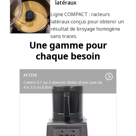
latéraux
Ligne COMPACT : racleurs
latéraux conçus pour obtenir un
résultat de broyage homogène
sans traces.
Une gamme pour
chaque besoin
ACTIVE
Cutters à 1 ou 2 vitesses dotés d'une cuve de
4.4, 5.5 ou 8 litres.