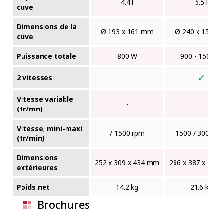
4.4 l
5.5 l
cuve
Dimensions de la
Ø 193 x 161 mm
Ø 240 x 150
cuve
Puissance totale
800 W
900 - 1500
✓
2 vitesses
Vitesse variable
-
(tr/mn)
Vitesse, mini-maxi
/ 1500 rpm
1500 / 3000 
(tr/min)
Dimensions
252 x 309 x 434 mm
286 x 387 x 4
extérieures
Poids net
14.2 kg
21.6 kg
Brochures