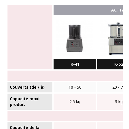
ACTIVE
K-41
K-52
Couverts (de / à)
10 - 50
20 - 75
Capacité maxi
2.5 kg
3 kg
produit
Capacité de la