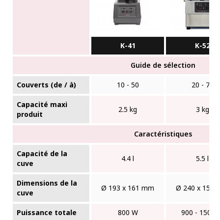
K-41
K-52
Guide de sélection
Couverts (de / à)
10 - 50
20 - 75
Capacité maxi
2.5 kg
3 kg
produit
Caractéristiques
Capacité de la
4.4 l
5.5 l
cuve
Dimensions de la
Ø 193 x 161 mm
Ø 240 x 150
cuve
Puissance totale
800 W
900 - 1500