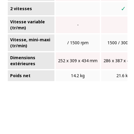
✓
2 vitesses
Vitesse variable
-
(tr/mn)
Vitesse, mini-maxi
/ 1500 rpm
1500 / 3000 
(tr/min)
Dimensions
252 x 309 x 434 mm
286 x 387 x 4
extérieures
Poids net
14.2 kg
21.6 kg