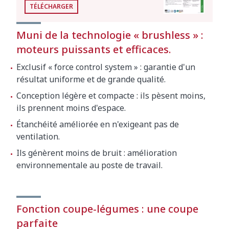
TÉLÉCHARGER
Vitesses cutter (pos.)
300 rpm - 3000 rpm
Muni de la technologie « brushless » :
Dimensions extérieures:286 mm x 387 mm x
moteurs puissants et efficaces.
517 mm
Exclusif « force control system » : garantie d'un
Poids net (Cutter)
19 kg
résultat uniforme et de grande qualité.
Conception légère et compacte : ils pèsent moins,
Niveau de bruit à 1 m
<70 dB(A)
ils prennent moins d'espace.
Bruit de fond
32 dB(A)
Étanchéité améliorée en n'exigeant pas de
ventilation.
Dimensions extérieures de la machine
Ils génèrent moins de bruit : amélioration
emballée
environnementale au poste de travail.
705 x 415 x 515 mm
Volume emballé
0.15 m³
Fonction coupe-légumes : une coupe
Poid brut
32.9 kg
parfaite