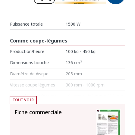
Puissance totale
1500 W
Comme coupe-légumes
Production/heure
100 kg - 450 kg
Dimensions bouche
136 cm²
Diamètre de disque
205 mm
Vitesse coupe légumes
300 rpm - 1000 rpm
Dimensions extérieures
391 mm x 409 mm x 552 mm
TOUT VOIR
Poids net (Coupe-Légumes)
24 kg
Fiche commerciale
Comme cutter
Capacité de la cuve
8 l