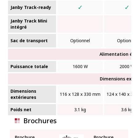
✓
✓
Janby Track-ready
Janby Track Mini
intégré
Sac de transport
Optionnel
Optionnel
Alimentation éle
Puissance totale
1600 W
2000 W
Dimensions extér
Dimensions
116 x 128 x 330 mm
124 x 140 x 3
extérieures
Poids net
3.1 kg
3.6 kg
Brochures
Brochure
Brochure